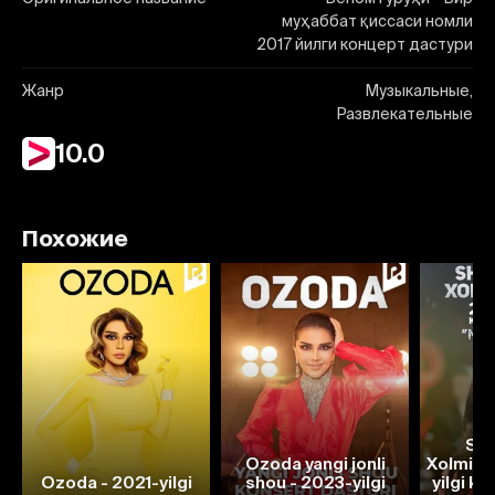
муҳаббат қиссаси номли
2017 йилги концерт дастури
Жанр
Музыкальные,
Развлекательные
10.0
Похожие
Sh
Ozoda yangi jonli
Xolmirz
Ozoda - 2021-yilgi
shou - 2023-yilgi
yilgi ko