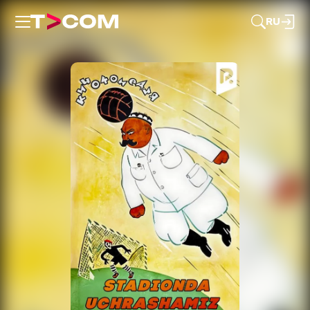
RU
1
2
3