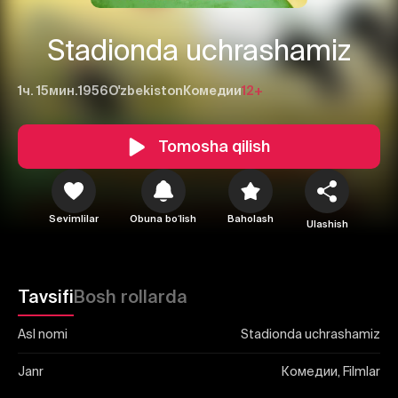
Stadionda uchrashamiz
1ч. 15мин.
1956
O'zbekiston
Комедии
12+
1
2
3
Tomosha qilish
Bekor qilish
Tizimga kirish
Yuborish
Sevimlilar
Obuna boʻlish
Baholash
Ulashish
Tavsifi
Bosh rollarda
Asl nomi
Stadionda uchrashamiz
Janr
Комедии, Filmlar