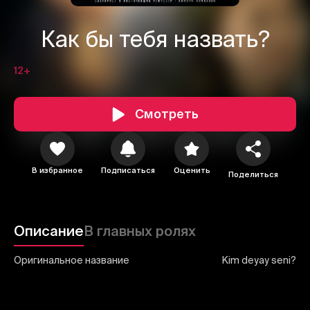
Как бы тебя назвать?
12+
1
2
3
Смотреть
Отменить
Авторизоваться
Отправить
В избранное
Подписаться
Оценить
Поделиться
Описание
В главных ролях
Оригинальное название
Kim deyay seni?