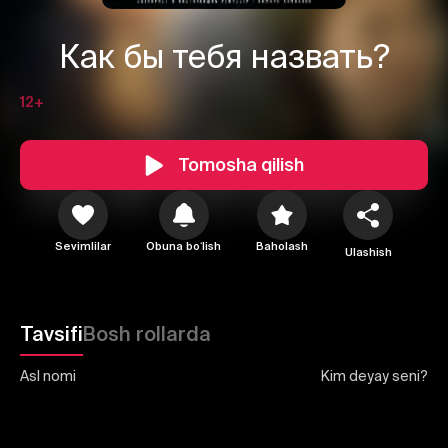
Как бы тебя назвать?
12+
1
2
3
Tomosha qilish
Bekor qilish
Tizimga kirish
Yuborish
Sevimlilar
Obuna boʻlish
Baholash
Ulashish
Tavsifi
Bosh rollarda
Asl nomi
Kim deyay seni?