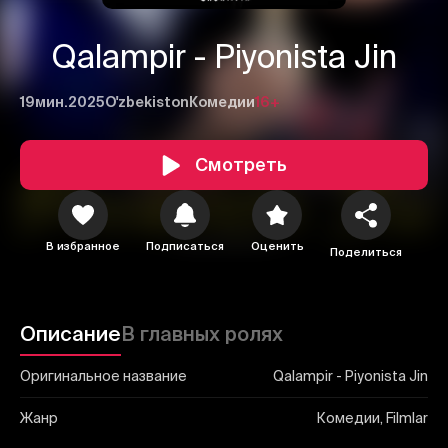
Qalampir - Piyonista Jin
19мин.
2025
O'zbekiston
Комедии
16+
1
2
3
Смотреть
Отменить
Авторизоваться
Отправить
В избранное
Подписаться
Оценить
Поделиться
Описание
В главных ролях
Оригинальное название
Qalampir - Piyonista Jin
Жанр
Комедии, Filmlar