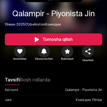
Qalampir - Piyonista Jin
19мин.
2025
O'zbekiston
Комедии
16+
1
2
3
Tomosha qilish
Bekor qilish
Tizimga kirish
Yuborish
Sevimlilar
Obuna boʻlish
Baholash
Ulashish
Tavsifi
Bosh rollarda
Asl nomi
Qalampir - Piyonista Jin
Janr
Комедии, Filmlar