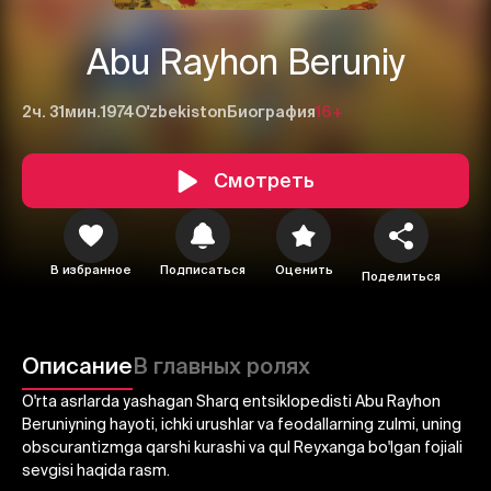
Abu Rayhon Beruniy
2ч. 31мин.
1974
O'zbekiston
Биография
16+
Смотреть
1
2
3
В избранное
Подписаться
Оценить
Поделиться
Отменить
Авторизоваться
Отправить
Описание
В главных ролях
O'rta asrlarda yashagan Sharq entsiklopedisti Abu Rayhon
Beruniyning hayoti, ichki urushlar va feodallarning zulmi, uning
obscurantizmga qarshi kurashi va qul Reyxanga bo'lgan fojiali
sevgisi haqida rasm.