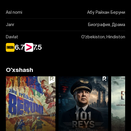
Asl nomi
Абу Райхан Беруни
Janr
Биография, Драма
Davlat
O'zbekiston, Hindiston
6.7
7.5
O'xshash