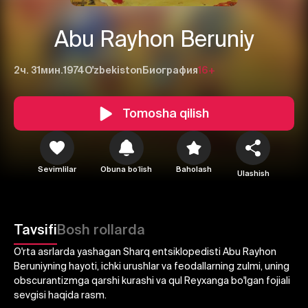
Abu Rayhon Beruniy
2ч. 31мин.
1974
O'zbekiston
Биография
16+
Tomosha qilish
1
2
3
Sevimlilar
Obuna boʻlish
Baholash
Ulashish
Bekor qilish
Tizimga kirish
Yuborish
Tavsifi
Bosh rollarda
O'rta asrlarda yashagan Sharq entsiklopedisti Abu Rayhon
Beruniyning hayoti, ichki urushlar va feodallarning zulmi, uning
obscurantizmga qarshi kurashi va qul Reyxanga bo'lgan fojiali
sevgisi haqida rasm.