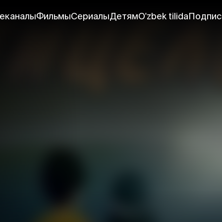
еканалы
Фильмы
Сериалы
Детям
O'zbek tilida
Подпис