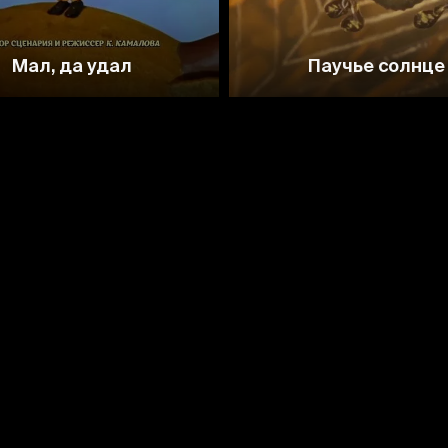
Мал, да удал
Паучье солнце