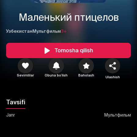
Маленький птицелов
Узбекистан
Мультфильм
3+
1
2
3
Tomosha qilish
Bekor qilish
Tizimga kirish
Yuborish
Sevimlilar
Obuna boʻlish
Baholash
Ulashish
Tavsifi
Janr
Мультфильм