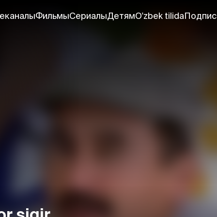
еканалы
Фильмы
Сериалы
Детям
O'zbek tilida
Подпис
r sigir