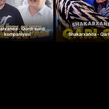
arxanda - Qurdi surdi
kompaniyasi
Shakarxanda - Qari