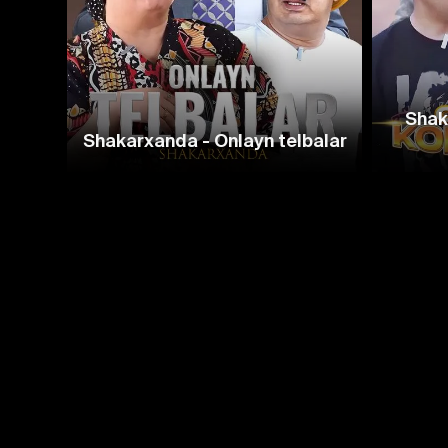
Shak
Shakarxanda - Onlayn telbalar