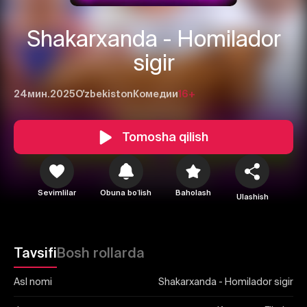
Shakarxanda - Homilador
sigir
24мин.
2025
O'zbekiston
Комедии
16+
1
2
3
Tomosha qilish
Bekor qilish
Tizimga kirish
Yuborish
Sevimlilar
Obuna boʻlish
Baholash
Ulashish
Tavsifi
Bosh rollarda
Asl nomi
Shakarxanda - Homilador sigir