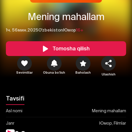
Mening mahallam
1ч. 56мин.
2025
O'zbekiston
Юмор
16+
Tomosha qilish
1
2
3
Bekor qilish
Tizimga kirish
Sevimlilar
Obuna boʻlish
Baholash
Yuborish
Ulashish
Tavsifi
Asl nomi
Mening mahallam
Janr
Юмор, Filmlar