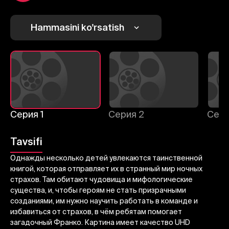
1
2
3
Bekor qilish
Tizimga kirish
Hammasini ko'rsatish
Yuborish
Серия 1
Серия 2
Сери
Tavsifi
Однажды несколько детей увлекаются таинственной
книгой, которая отправляет их в странный мир ночных
страхов. Там обитают чудовища и мифологические
существа, и, чтобы героям не стать призрачными
созданиями, им нужно научить работать в команде и
избавиться от страхов, в чём ребятам помогает
загадочный Франко. Картина имеет качество UHD