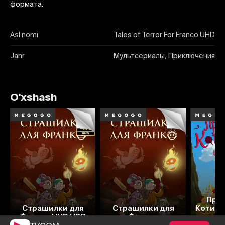
формата.
Asl nomi
Tales of Terror For Franco UHD
Janr
Мультсериалы, Приключения
O'xshash
При
Страшилки для
Страшилки для
Котиго
Франко UHD HDR
Франко
д