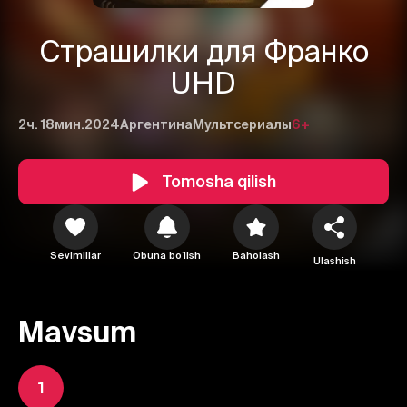
Страшилки для Франко
UHD
2ч. 18мин.
2024
Аргентина
Мультсериалы
6+
Tomosha qilish
Sevimlilar
Obuna boʻlish
Baholash
Ulashish
Mavsum
1