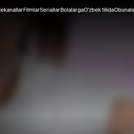
lekanallar
Filmlar
Seriallar
Bolalarga
O'zbek tilida
Obunala