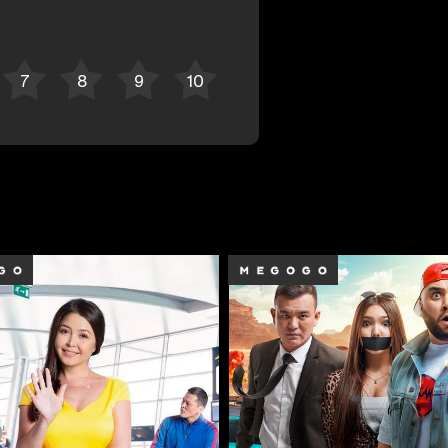
Bekor qilish
Tizimga kirish