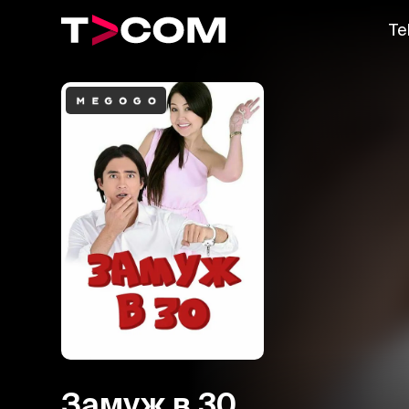
Te
Замуж в 30