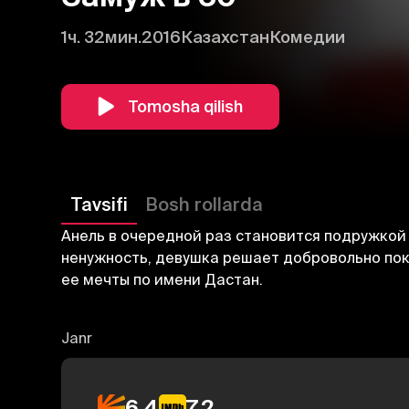
1ч. 32мин.
2016
Казахстан
Комедии
Tomosha qilish
Tavsifi
Bosh rollarda
Анель в очередной раз становится подружкой 
ненужность, девушка решает добровольно пок
ее мечты по имени Дастан.
Janr
6.4
7.2