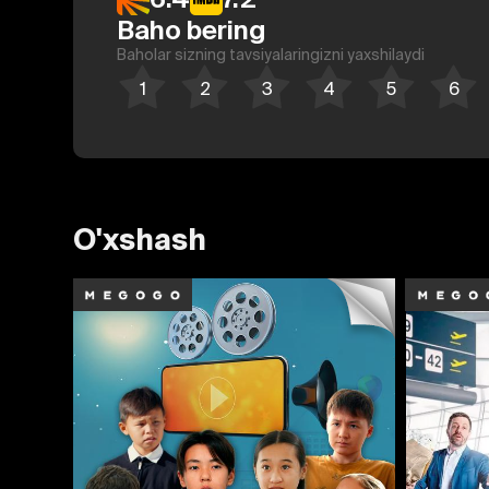
Baho bering
Baholar sizning tavsiyalaringizni yaxshilaydi
O'xshash