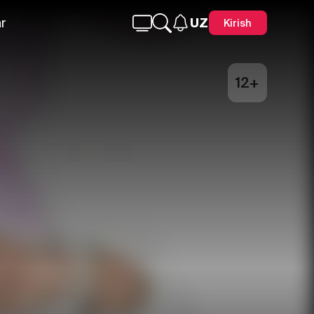
r
UZ
Kirish
12+
Telegram
Facebook