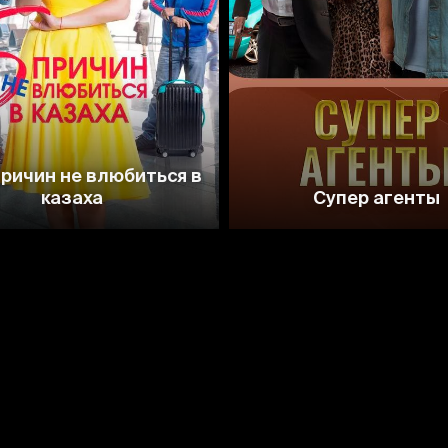
5.9
причин не влюбиться в
казаха
Супер агенты