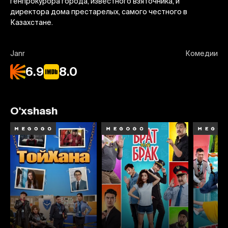
генпрокурора города, известного взяточника, и
директора дома престарелых, самого честного в
Казахстане.
Janr
Комедии
6.9
8.0
O'xshash
6.7
6.8
6.5
7.0
7