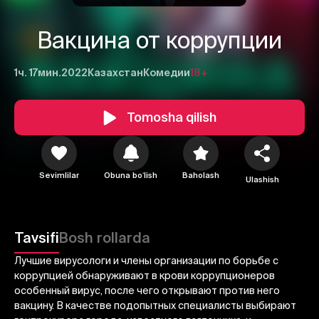
Вакцина от коррупции
1ч. 17мин.
2022
Казахстан
Комедии
18+
Tomosha qilish
1
2
3
Sevimlilar
Obuna boʻlish
Baholash
Ulashish
Bekor qilish
Tizimga kirish
Yuborish
Tavsifi
Bosh rollarda
Лучшие вирусологи и члены организации по борьбе с
коррупцией обнаруживают в крови коррупционеров
особенный вирус, после чего открывают против него
вакцину. В качестве подопытных специалисты выбирают