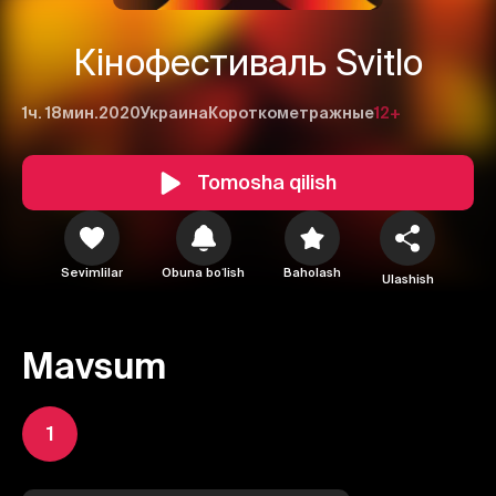
Кінофестиваль Svitlo
1ч. 18мин.
2020
Украина
Короткометражные
12+
Tomosha qilish
Sevimlilar
Obuna boʻlish
Baholash
Ulashish
Mavsum
1