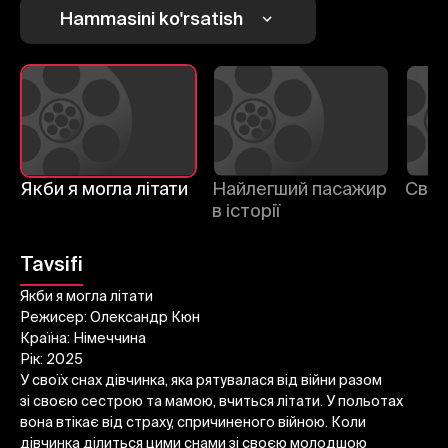
Hammasini ko'rsatish
Якби я могла літати
Найлегший пасажир
Свят
1
2
3
в історії
Bekor qilish
Tizimga kirish
Tavsifi
Yuborish
Якби я могла літати
Режисер: Олександр Кюн
Країна: Німеччина
Рік: 2025
У своїх снах дівчинка, яка рятувалася від війни разом
зі своєю сестрою та мамою, вчиться літати. У польотах
вона втікає від страху, спричиненого війною. Коли
дівчинка ділиться цими снами зі своєю молодшою