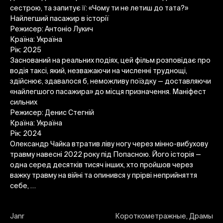
сестрою, та запитує її: «Чому ти не летиш до тата?»
Найлегший пасажир в історії
Режисер: Антоніо Лукич
Країна: Україна
Рік: 2025
Заснований на реальних подіях, цей фільм розповідає про
водія таксі, який, незважаючи на численні труднощі,
здійснює, здавалося б, неможливу поїздку — доставляючи
«найлегшого пасажира» до місця призначення. Маніфест
сильних
Режисер: Денис Стегній
Країна: Україна
Рік: 2024
Олександр Чайка втратив ліву ногу через мінно-вибухову
травму навесні 2022 року під Попасною. Його історія —
одна серед десятків тисяч інших, хто пройшов через
важку травму на війні та опинився у прірві неприйняття
себе, …
Janr
Короткометражные, Драмы