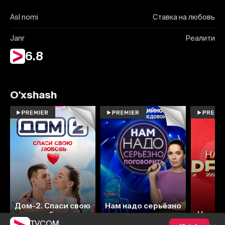
Asl nomi
Ставка на любовь
Janr
Реалити
6.8
O'xshash
6.4
Дом-2. Спаси свою
Нам надо серьёзно
любовь
поговорить
Народ
TVCOM