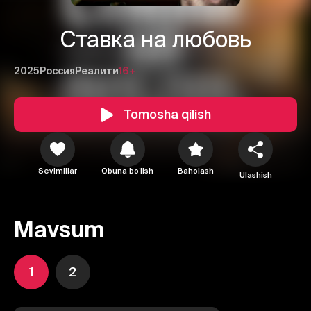
Ставка на любовь
2025
Россия
Реалити
16+
Tomosha qilish
Sevimlilar
Obuna boʻlish
Baholash
Ulashish
Mavsum
1
2