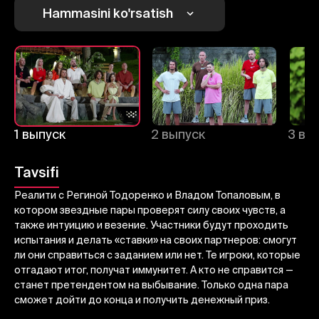
1
2
3
Hammasini ko'rsatish
Bekor qilish
Tizimga kirish
Yuborish
1 выпуск
2 выпуск
3 вы
Tavsifi
Реалити с Региной Тодоренко и Владом Топаловым, в
котором звездные пары проверят силу своих чувств, а
также интуицию и везение. Участники будут проходить
испытания и делать «ставки» на своих партнеров: смогут
ли они справиться с заданием или нет. Те игроки, которые
отгадают итог, получат иммунитет. А кто не справится —
станет претендентом на выбывание. Только одна пара
сможет дойти до конца и получить денежный приз.