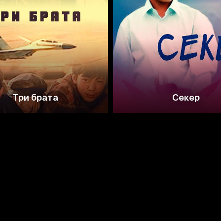
7.1
6.9
6.4
Три брата
Секер