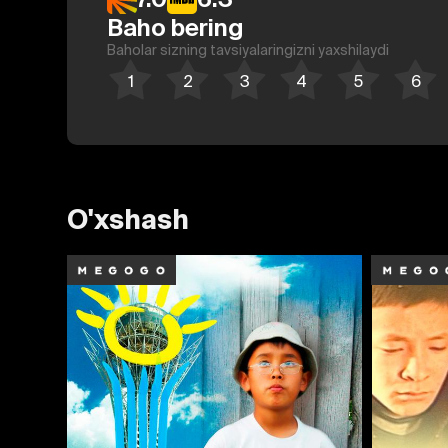
Baho bering
Baholar sizning tavsiyalaringizni yaxshilaydi
O'xshash