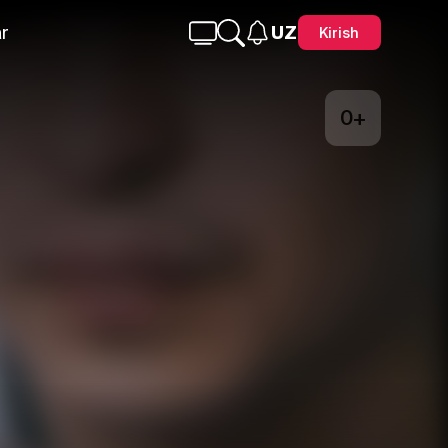
r
UZ
Kirish
0+
Telegram
Facebook