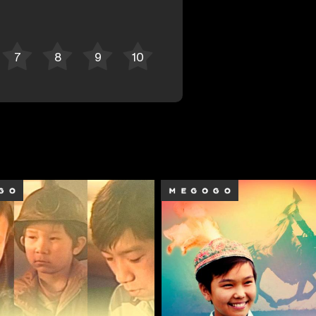
Bekor qilish
Tizimga kirish