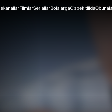
lekanallar
Filmlar
Seriallar
Bolalarga
O'zbek tilida
Obunala