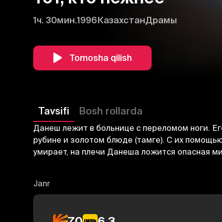
1ч. 30мин.
1996
Казахстан
Драмы
Tomosha qilish
Tavsifi
Bosh rollarda
Данеш лежит в больнице с переломом ноги. Ег
рубине и золотом блюде (тамге). С их помощь
умирает, на плечи Данеша ложится опасная ми
Janr
7.0
6.3