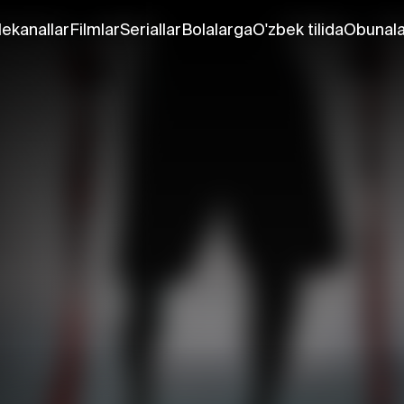
lekanallar
Filmlar
Seriallar
Bolalarga
O'zbek tilida
Obunala