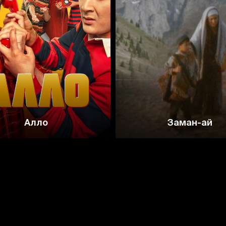
Алло
Заман-ай