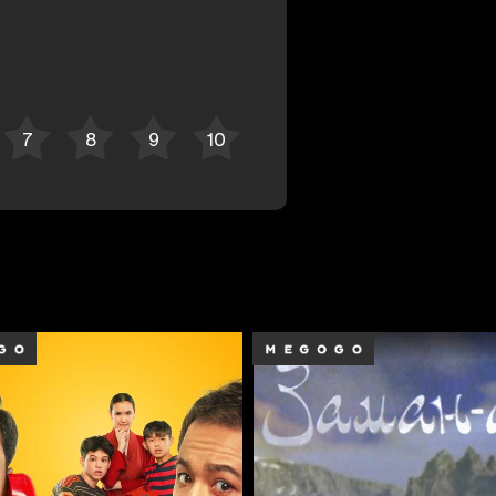
Bekor qilish
Tizimga kirish