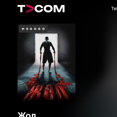
Te
Жол