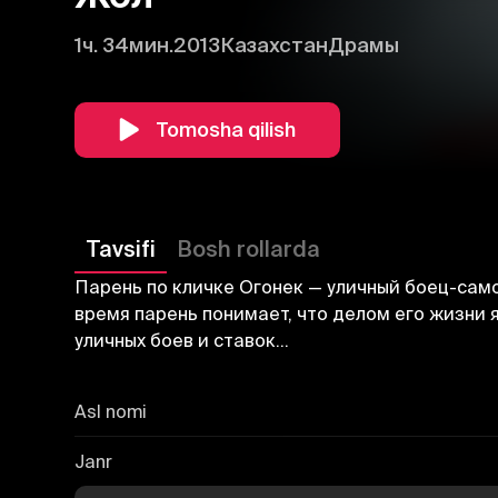
1ч. 34мин.
2013
Казахстан
Драмы
Tomosha qilish
Tavsifi
Bosh rollarda
Парень по кличке Огонек — уличный боец-само
время парень понимает, что делом его жизни 
уличных боев и ставок…
Asl nomi
Janr