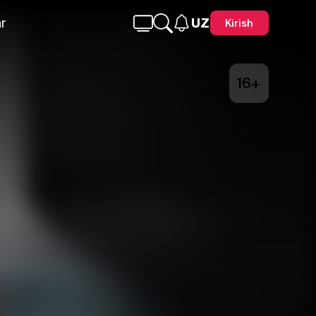
r
UZ
Kirish
16+
Telegram
Facebook