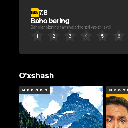
7.8
Baho bering
Baholar sizning tavsiyalaringizni yaxshilaydi
O'xshash