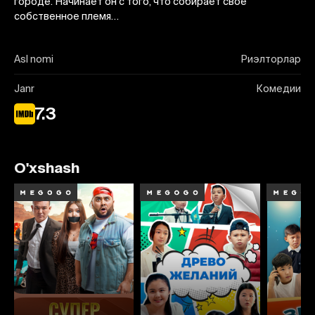
городе. Начинает он с того, что собирает своё
собственное племя…
Asl nomi
Риэлторлар
Janr
Комедии
7.3
O'xshash