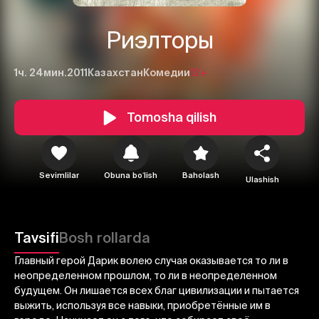
Риэлторы
1ч. 24мин.
2011
Казахстан
Комедии
12+
Tomosha qilish
1
2
3
Sevimlilar
Obuna boʻlish
Baholash
Ulashish
Bekor qilish
Tizimga kirish
Yuborish
Tavsifi
Bosh rollarda
Главный герой Дарик волею случая оказывается то ли в
неопределенном прошлом, то ли в неопределенном
будущем. Он лишается всех благ цивилизации и пытается
выжить, используя все навыки, приобретённые им в