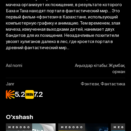
мачеха организует их похищение, в результате которого
Баха и Таха находят портал в фантастический мир… Это
первый фильм-«фэнтези» в Казахстане, использующий
компьютерную графику и анимацию. Тем временем, злая
мачеха, измученная выходками детей, нанимает двух
бандитов для их похищения. Незадачливые похитители
увозят хулиганов далеко в лес, где кроется портал в
древний фантастический мир...
Asl nomi
Аңыздар кітабы: Жұмбақ
орман
Janr
Фэнтези, Фантастика
5.2
7.2
O'xshash