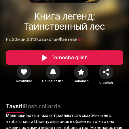
Книга легенд:
Таинственный лес
1ч. 20мин.
2012
Казахстан
Фэнтези
6+
Tomosha qilish
Sevimlilar
Obuna boʻlish
Baholash
Ulashish
1
2
3
Tavsifi
Bosh rollarda
Bekor qilish
Tizimga kirish
Мальчики Баха и Таха отправляются в сказочный лес,
Yuborish
чтобы спасти Царицу амазонок в обмен на то, что она
оживит их маму и вернёт им любовь отца. Но ненавистная