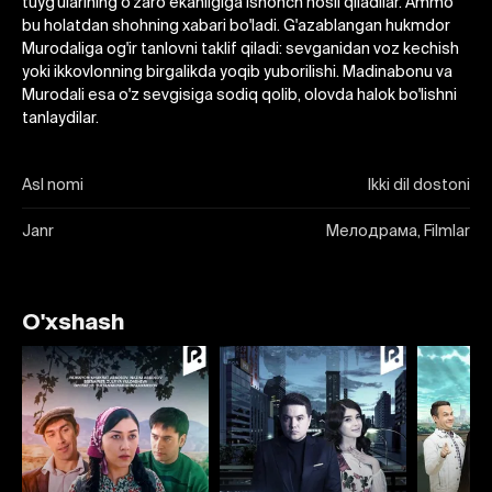
tuyg'ularining o'zaro ekanligiga ishonch hosil qiladilar. Ammo
bu holatdan shohning xabari bo'ladi. G'azablangan hukmdor
Murodaliga og'ir tanlovni taklif qiladi: sevganidan voz kechish
yoki ikkovlonning birgalikda yoqib yuborilishi. Madinabonu va
Murodali esa o'z sevgisiga sodiq qolib, olovda halok bo'lishni
tanlaydilar.
Asl nomi
Ikki dil dostoni
Janr
Мелодрама, Filmlar
O'xshash