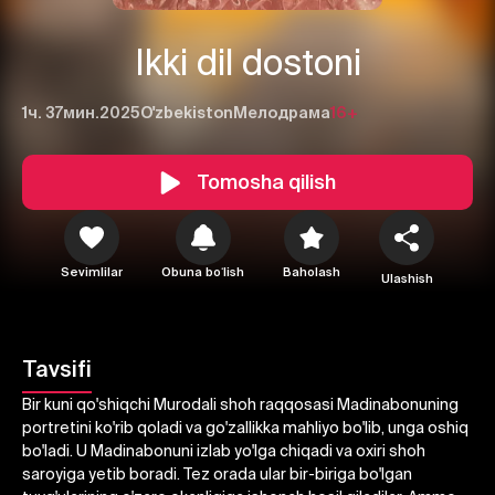
Ikki dil dostoni
1ч. 37мин.
2025
O'zbekiston
Мелодрама
16+
Tomosha qilish
Sevimlilar
Obuna boʻlish
Baholash
Ulashish
1
2
3
Bekor qilish
Tizimga kirish
Tavsifi
Yuborish
Bir kuni qo'shiqchi Murodali shoh raqqosasi Madinabonuning
portretini ko'rib qoladi va go'zallikka mahliyo bo'lib, unga oshiq
bo'ladi. U Madinabonuni izlab yo'lga chiqadi va oxiri shoh
saroyiga yetib boradi. Tez orada ular bir-biriga bo'lgan