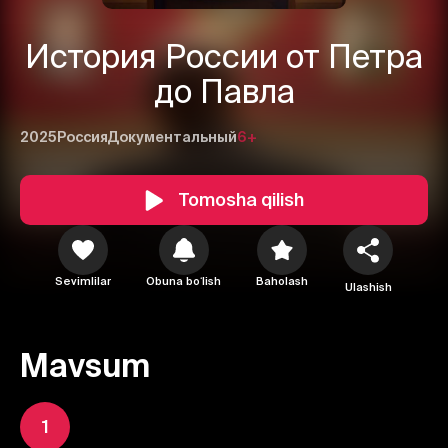
История России от Петра
до Павла
2025
Россия
Документальный
6+
Tomosha qilish
Sevimlilar
Obuna boʻlish
Baholash
Ulashish
Mavsum
1