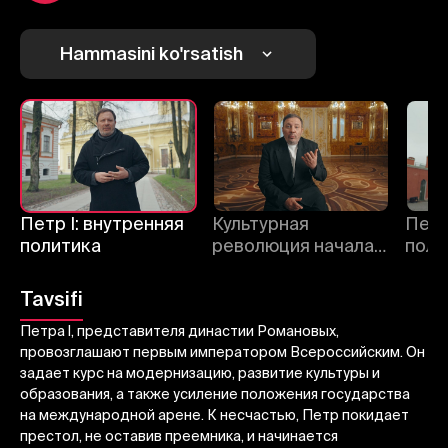
Hammasini ko'rsatish
1
2
3
Bekor qilish
Tizimga kirish
Yuborish
Петр I: внутренняя
Культурная
Петр
политика
революция начала
поли
XVIII века
Tavsifi
Петра I, представителя династии Романовых,
провозглашают первым императором Всероссийским. Он
задает курс на модернизацию, развитие культуры и
образования, а также усиление положения государства
на международной арене. К несчастью, Петр покидает
престол, не оставив преемника, и начинается