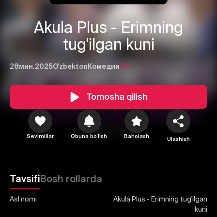
Akula Plus - Erimning
tug'ilgan kuni
28мин.
2025
O'zbekton
Комедии
12+
1
2
3
Tomosha qilish
Bekor qilish
Tizimga kirish
Yuborish
Sevimlilar
Obuna boʻlish
Baholash
Ulashish
Tavsifi
Bosh rollarda
Asl nomi
Akula Plus - Erimning tug'ilgan
kuni