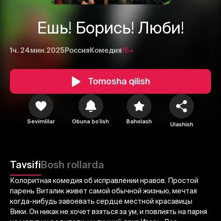
Ешь! Борись! Люби!
1ч. 24мин.
2025
Россия
Комедия
16+
Tomosha qilish
Sevimlilar
Obuna boʻlish
Baholash
Ulashish
1
2
3
Bekor qilish
Tizimga kirish
Tavsifi
Bosh rollarda
Yuborish
Колоритная комедия об исправлении нравов. Простой
парень Виталик живет самой обычной жизнью, мечтая
когда-нибудь завоевать сердце местной красавицы
Вики. Он никак не хочет взяться за ум, и повлиять на парня