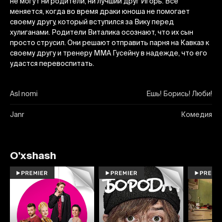
не могут ни родители, ни лучший друг Игорь. Все
меняется, когда во время драки юноша не помогает
своему другу, который вступился за Вику перед
хулиганами. Родители Виталика осознают, что их сын
просто струсил. Они решают отправить парня на Кавказ к
своему другу и тренеру ММА Гусейну в надежде, что его
удастся перевоспитать.
Asl nomi
Ешь! Борись! Люби!
Janr
Комедия
O'xshash