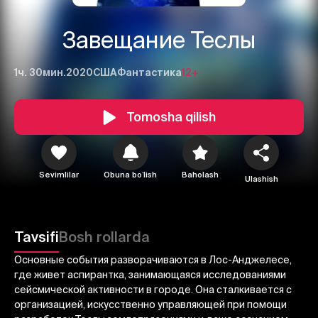
Завещание Теслы
1ч. 30мин.
2020
США
Фантастика
12+
Tomosha qilish
Sevimlilar
Obuna boʻlish
Baholash
Ulashish
1
2
3
Bekor qilish
Tizimga kirish
Tavsifi
Bosh rollarda
Yuborish
Основные события разворачиваются в Лос-Анджелесе,
где живет аспирантка, занимающаяся исследованиями
сейсмической активности в городе. Она сталкивается с
организацией, искусственно управляющей при помощи