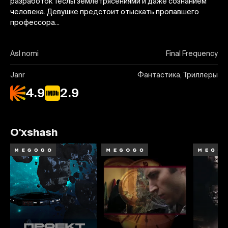
разработок Теслы землетрясениями и даже сознанием
человека. Девушке предстоит отыскать пропавшего
профессора...
Asl nomi
Final Frequency
Janr
Фантастика, Триллеры
4.9
2.9
O'xshash