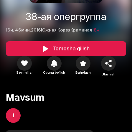
38-ая опергруппа
16ч. 46мин.
2016
Южная Корея
Криминал
18+
Tomosha qilish
Sevimlilar
Obuna boʻlish
Baholash
Ulashish
Mavsum
1
1
2
3