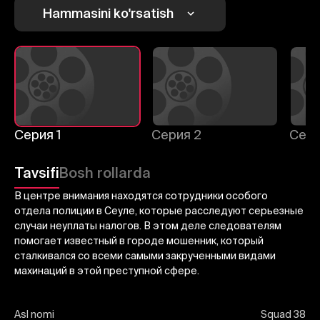
Hammasini ko'rsatish
Bekor qilish
Tizimga kirish
Yuborish
Серия 1
Серия 2
Сери
Tavsifi
Bosh rollarda
В центре внимания находятся сотрудники особого
отдела полиции в Сеуле, которые расследуют серьезные
случаи неуплаты налогов. В этом деле следователям
помогает известный в городе мошенник, который
сталкивался со всеми самыми закрученными видами
махинаций в этой преступной сфере.
Asl nomi
Squad 38