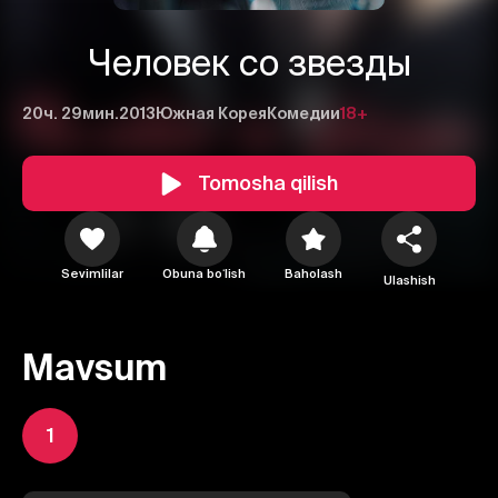
Человек со звезды
20ч. 29мин.
2013
Южная Корея
Комедии
18+
Tomosha qilish
Sevimlilar
Obuna boʻlish
Baholash
Ulashish
Mavsum
1
1
2
3