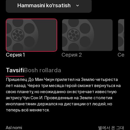
Hammasini ko'rsatish
Bekor qilish
Tizimga kirish
Yuborish
Серия 1
Серия 2
Сери
Tavsifi
Bosh rollarda
Пришелец До Мин Чжун прилетел на Землю четыреста
лет назад. Через три месяца герой сможет вернуться на
свою планету, но неожиданно он встречает известную
актрису Чун Сон И. Проведенные на Земле столетия
инопланетянин держался на дистанции от людей, но
теперь всё меняется.
Asl nomi
별에서 온 그대