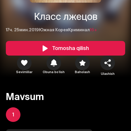
Класс лжецов
17ч. 25мин.
2019
Южная Корея
Криминал
16+
Tomosha qilish
Sevimlilar
Obuna boʻlish
Baholash
Ulashish
Mavsum
1
1
2
3