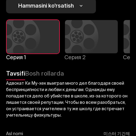
Hammasini ko'rsatish
Bekor qilish
Tizimga kirish
Yuborish
Серия 1
Серия 2
Сери
Tavsifi
Bosh rollarda
Адвокат Ки Му-хек выиграл много дел благодаря своей
беспринципности и любви к деньгам. Однажды ему
попадается дело об убийстве в школе, из-за которого он
лишается своей репутации. Чтобы во всем разобраться,
он устраивается учителем в ту же школу, где встречает
учительницу физкультуры.
Asl nomi
미스터 기간제