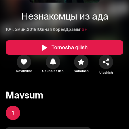
Незнакомцы из ада
10ч. 5мин.
2019
Южная Корея
Драмы
16+
Tomosha qilish
Sevimlilar
Obuna boʻlish
Baholash
Ulashish
Mavsum
1