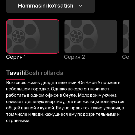
1
2
3
Hammasini ko'rsatish
Bekor qilish
Tizimga kirish
Yuborish
Серия 1
Серия 2
Сери
Tavsifi
Bosh rollarda
Всю свою жизнь двадцатилетний Юн Чжон У прожил в
небольшом городке. Однако вскоре он начинает
работать в одном офисе в Сеуле. Молодой мужчина
снимает дешевую квартиру, где все жильцы пользуются
общей ванной и кухней. Ему не нравятся такие условия, в
том числе и люди, кажущиеся ему подозрительными и
странными.