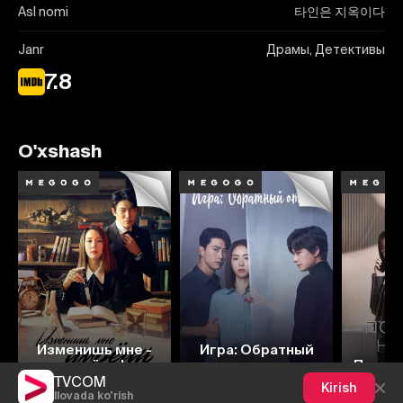
Asl nomi
타인은 지옥이다
Janr
Драмы, Детективы
7.8
O'xshash
7.5
7.2
7.8
7.1
Изменишь мне -
Игра: Обратный
умрёшь!
отсчет
Посмот
TVCOM
Kirish
Ilovada ko'rish