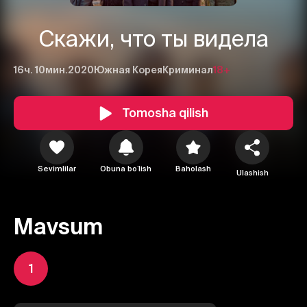
Скажи, что ты видела
16ч. 10мин.
2020
Южная Корея
Криминал
18+
Tomosha qilish
Sevimlilar
Obuna boʻlish
Baholash
Ulashish
Mavsum
1