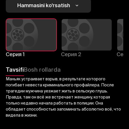
1
2
3
Hammasini ko'rsatish
Bekor qilish
Tizimga kirish
Yuborish
Серия 1
Серия 2
Сери
Tavsifi
Bosh rollarda
Маньяк устраивает взрыв, в результате которого
погибает невеста криминального профайлера. После
трагедии мужчина уезжает жить в сельскую глушь.
Правда, там он всё же встречает женщину, которая
только недавно начала работать в полиции. Она
обладает способностью запоминать абсолютно всё, что
видела в жизни.