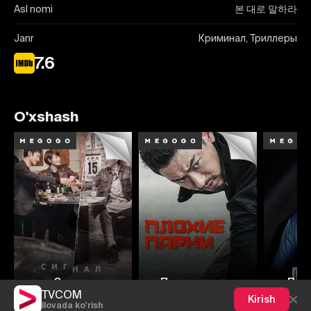
Asl nomi
본 대로 말하라
Janr
Криминал, Триллеры
7.6
O'xshash
8.2
8.5
7.8
7.7
8
Сигнал
Плохие парни
Под
TVCOM
Kirish
Ilovada ko'rish