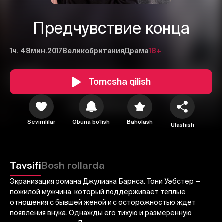
Предчувствие конца
1ч. 48мин.
2017
Великобритания
Драма
18+
Tomosha qilish
Sevimlilar
Obuna boʻlish
Baholash
Ulashish
1
2
3
Tavsifi
Bosh rollarda
Экранизация романа Джулиана Барнса. Тони Уэбстер —
Bekor qilish
Tizimga kirish
пожилой мужчина, который поддерживает теплые
Yuborish
отношения с бывшей женой и с осторожностью ждет
появления внука. Однажды его тихую и размеренную