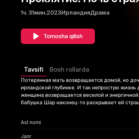
1ч. 31мин.
2023
Ирландия
Драма
Tomosha qilish
Tavsifi
Bosh rollarda
Потерянная мать возвращается домой, но дочь
ирландской глубинке. И так непростую жизнь
женщина возвращается веселой и энергичной. 
бабушка Шар наконец-то раскрывает ей страш
Asl nomi
Janr