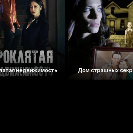
8.0
7.6
5.7
4.8
лятая недвижимость
Дом страшных секр