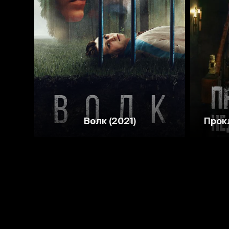
5.6
5.0
Волк (2021)
Прок