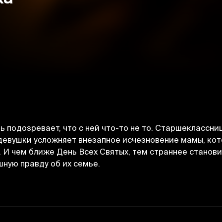
 подозревает, что с ней что-то не то. Старшеклассн
 девушки усложняет внезапное исчезновение мамы, ко
И чем ближе День Всех Святых, тем страннее станови
ную правду об их семье.