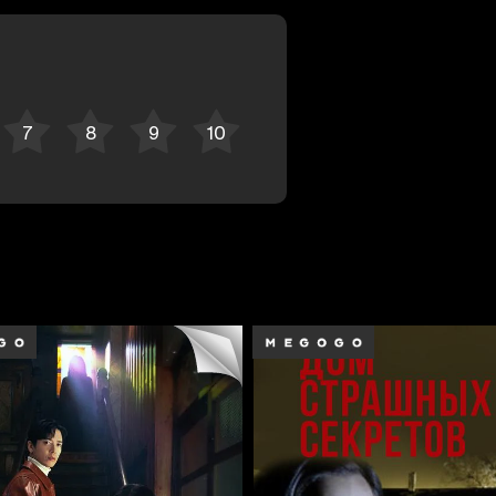
Bekor qilish
Tizimga kirish