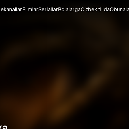
lekanallar
Filmlar
Seriallar
Bolalarga
O'zbek tilida
Obunala
ха