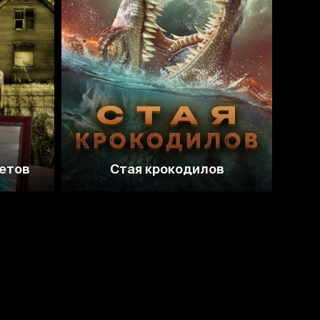
2.5
етов
Стая крокодилов