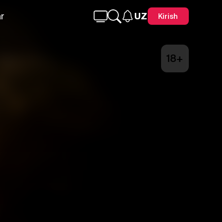
r
UZ
Kirish
18+
Telegram
Facebook