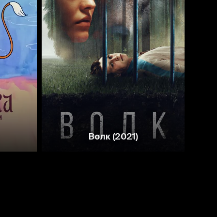
5.6
5.0
Волк (2021)