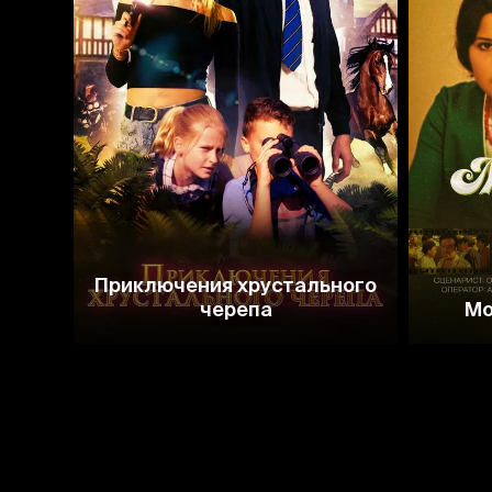
5.2
Приключения хрустального
черепа
Мо