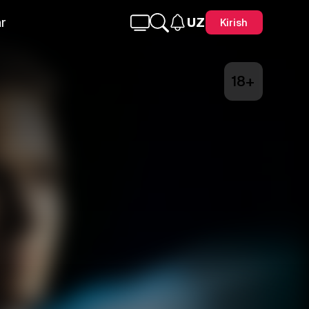
r
UZ
Kirish
18+
Telegram
Facebook