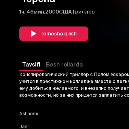
1ч. 46мин.
2000
США
Триллер
Tomosha qilish
Tavsifi
Bosh rollarda
Конспирологический триллер с Полом Уокеро
учится в престижном колледже вместе с детьм
ему добиться желаемого, и внезапно получае
возможности, но за них придется заплатить с
Asl nomi
Janr