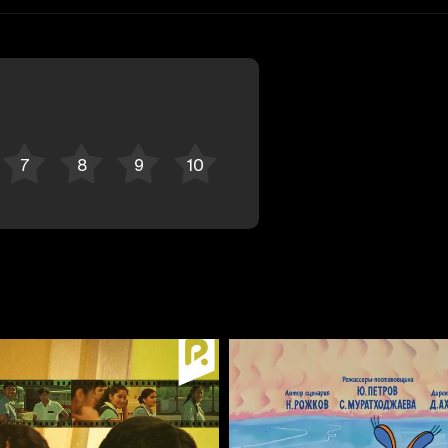
Bekor qilish
Tizimga kirish