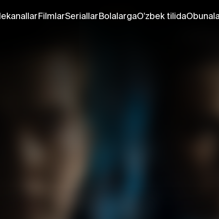
lekanallar
Filmlar
Seriallar
Bolalarga
O'zbek tilida
Obunala