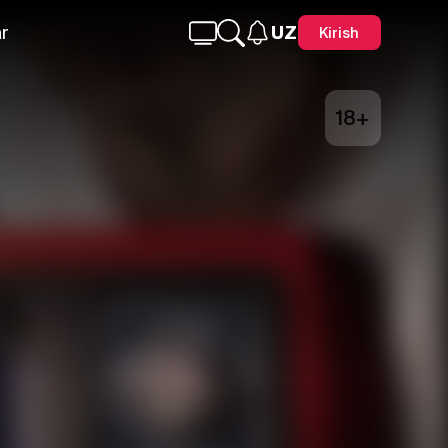
r
UZ
Kirish
18+
Telegram
Facebook