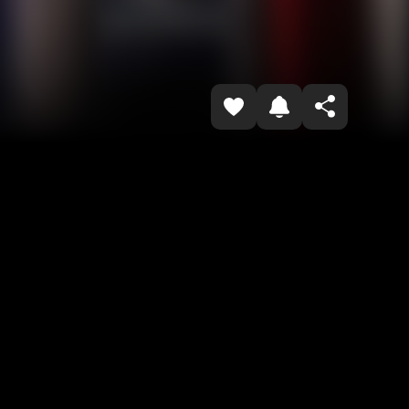
Havolani nusxalash