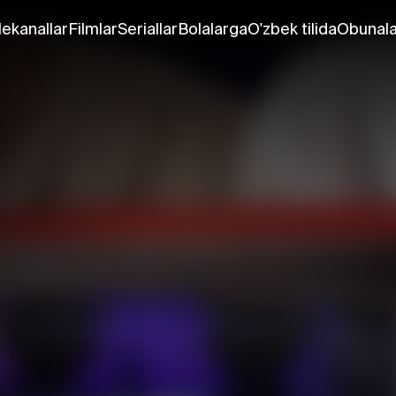
lekanallar
Filmlar
Seriallar
Bolalarga
O'zbek tilida
Obunala