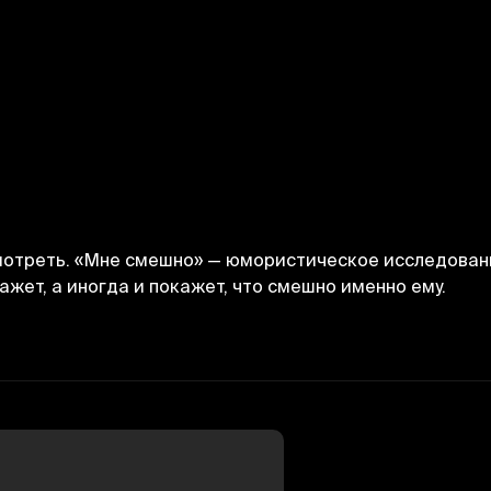
осмотреть. «Мне смешно» — юмористическое исследова
ажет, а иногда и покажет, что смешно именно ему.
Bekor qilish
Tizimga kirish