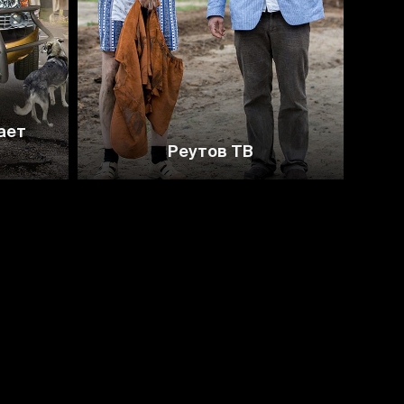
8.2
ает
Реутов ТВ