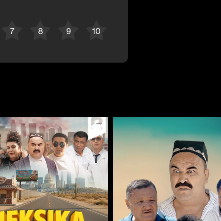
Bekor qilish
Tizimga kirish