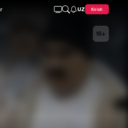
r
UZ
Kirish
16+
Telegram
Facebook