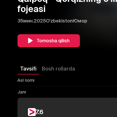
fojeasi
35мин.
2025
O'zbekiston
Юмор
Tomosha qilish
Tavsifi
Bosh rollarda
Asl nomi
Janr
7.6