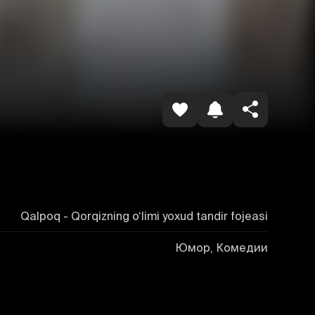
Havolani nusxalash
Qalpoq - Qorqizning o‘limi yoxud tandir fojeasi
Юмор, Комедии