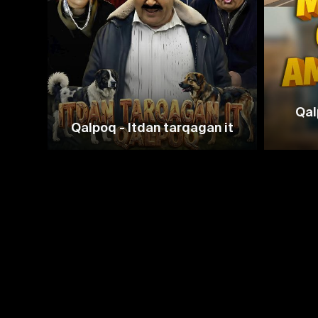
Qal
Qalpoq - Itdan tarqagan it