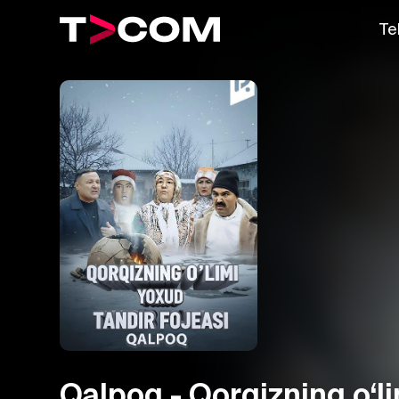
Te
Qalpoq - Qorqizning o‘l