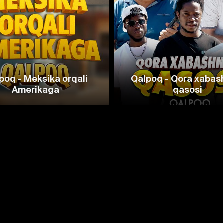
poq - Meksika orqali
Qalpoq - Qora xabas
Amerikaga
qasosi