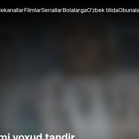
lekanallar
Filmlar
Seriallar
Bolalarga
O'zbek tilida
Obunala
imi yoxud tandir