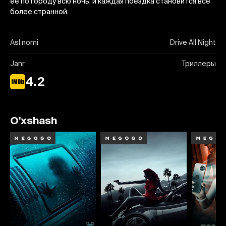
ее по городу всю ночь, и каждая поездка становится все
более странной.
Asl nomi
Drive All Night
Janr
Триллеры
4.2
O'xshash