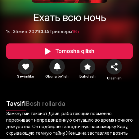
Ехать всю ночь
1ч. 35мин.
2021
США
Триллеры
16+
Tomosha qilish
1
2
3
Sevimlilar
Obuna boʻlish
Baholash
Ulashish
Bekor qilish
Tizimga kirish
Yuborish
Tavsifi
Bosh rollarda
Замкнутый таксист Дэйв, работающий посменно,
переживает непредвиденную ситуацию во время ночного
дежурства. Он подбирает загадочную пассажирку Кару,
скрывающую темную тайну. Женщина заставляет возить