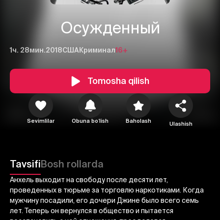
Осужденный
1ч. 28мин.
2018
США
Криминал
16+
Tomosha qilish
1
2
3
Sevimlilar
Obuna boʻlish
Baholash
Ulashish
Bekor qilish
Tizimga kirish
Yuborish
Tavsifi
Bosh rollarda
Анхель выходит на свободу после десяти лет,
проведенных в тюрьме за торговлю наркотиками. Когда
мужчину посадили, его дочери Джине было всего семь
лет. Теперь он вернулся в общество и пытается