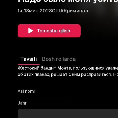
1ч. 13мин.
2023
США
Криминал
Tomosha qilish
Tavsifi
Bosh rollarda
Жестокий бандит Монте, пользующийся уважен
об этих планах, решает с ним расправиться. Н
Asl nomi
Janr