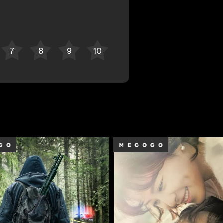
Bekor qilish
Tizimga kirish