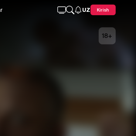
r
UZ
Kirish
18+
Telegram
Facebook