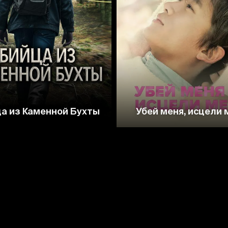
4.4
8.3
а из Каменной Бухты
Убей меня, исцели 