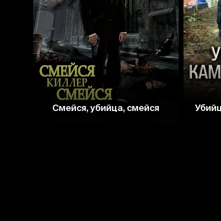
5.2
4.9
Смейся, убийца, смейся
Убийц