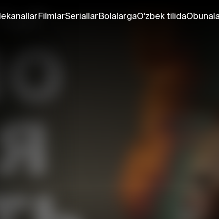
lekanallar
Filmlar
Seriallar
Bolalarga
O'zbek tilida
Obunala
ь