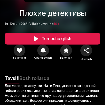
Плохие детективы
1ч. 12мин.
2021
США
Криминал
16+
Tomosha qilish
1
2
3
Sevimlilar
Obuna boʻlish
Baholash
Ulashish
Bekor qilish
Tizimga kirish
Yuborish
Tavsifi
Bosh rollarda
Две молодые девушки, Ник и Пинг, узнают о загадочной
гибели своих дедушек, некогда легендарных детективов.
Несмотря на антипатию друг к другу, героини вынуждены
объединиться. Вскоре они приходят к шокирующему