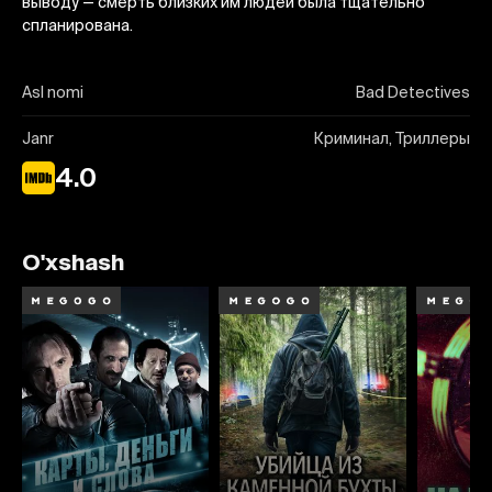
выводу — смерть близких им людей была тщательно
спланирована.
Asl nomi
Bad Detectives
Janr
Криминал, Триллеры
4.0
O'xshash