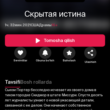
Скрытая истина
1ч. 32мин.
2021
США
Драмы
16+
Tomosha qilish
1
2
3
Sevimlilar
Obuna boʻlish
Baholash
Ulashish
Bekor qilish
Tizimga kirish
Yuborish
Tavsifi
Bosh rollarda
Сьюзи Портер бесследно исчезает из своего дома в
тихом городке Скидмор в штате Миссури. Спустя десять
лет журналисты узнают о новой ужасающей детали,
связанной с ее делом. Они начинают собственное