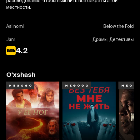
расследование, чтобы выяснить все секреты этой
местности.
Asl nomi
Below the Fold
Janr
Драмы, Детективы
4.2
O'xshash