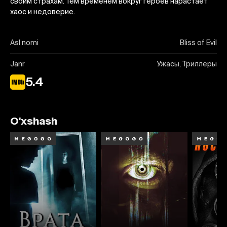
своим страхам. Тем временем вокруг героев нарастает
хаос и недоверие.
Asl nomi
Bliss of Evil
Janr
Ужасы, Триллеры
5.4
O'xshash