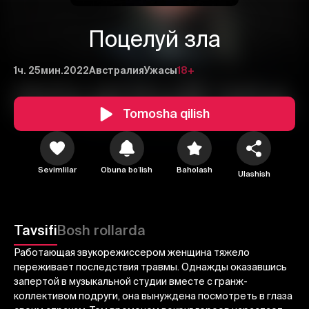
Поцелуй зла
1ч. 25мин.
2022
Австралия
Ужасы
18+
Tomosha qilish
1
2
3
Sevimlilar
Obuna boʻlish
Baholash
Ulashish
Bekor qilish
Tizimga kirish
Yuborish
Tavsifi
Bosh rollarda
Работающая звукорежиссером женщина тяжело
переживает последствия травмы. Однажды оказавшись
запертой в музыкальной студии вместе с гранж-
коллективом подруги, она вынуждена посмотреть в глаза