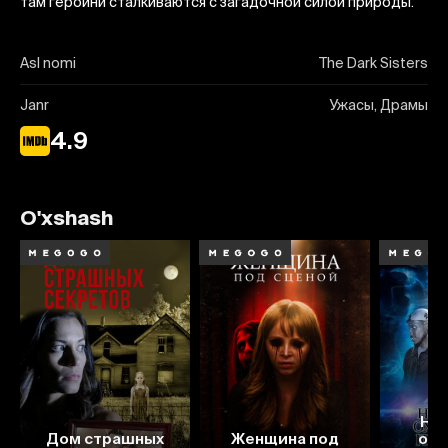
там героини сталкиваются с загадочной силой природы.
Asl nomi
The Dark Sisters
Janr
Ужасы, Драмы
4.9
O'xshash
На
5.7
4.8
5.3
Дом страшных
Женщина под
охо