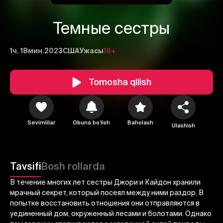
Темные сестры
1ч. 18мин.
2023
США
Ужасы
18+
Tomosha qilish
1
2
3
Sevimlilar
Obuna boʻlish
Baholash
Ulashish
Bekor qilish
Tizimga kirish
Yuborish
Tavsifi
Bosh rollarda
В течение многих лет сестры Джори и Кайдон хранили
мрачный секрет, который посеял между ними раздор. В
попытке восстановить отношения они отправляются в
уединенный дом, окруженный лесами и болотами. Однако