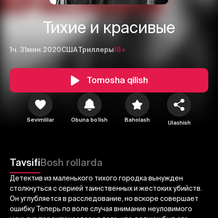
Тихие и красивые
1ч. 31мин.
2020
США
Триллеры
18+
Tomosha qilish
1
2
3
Sevimlilar
Obuna boʻlish
Baholash
Ulashish
Bekor qilish
Tizimga kirish
Yuborish
Tavsifi
Bosh rollarda
Детектив из маленького тихого городка вынужден
столкнуться с серией таинственных и жестоких убийств.
Он углубляется в расследование, но вскоре совершает
ошибку. Теперь по воле случая внимание неуловимого