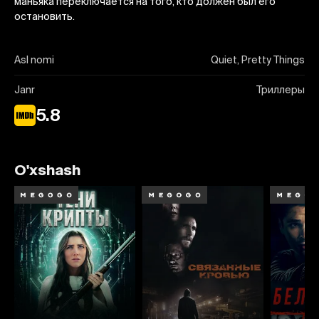
маньяка переключается на того, кто должен был его
остановить.
Asl nomi
Quiet, Pretty Things
Janr
Триллеры
5.8
O'xshash