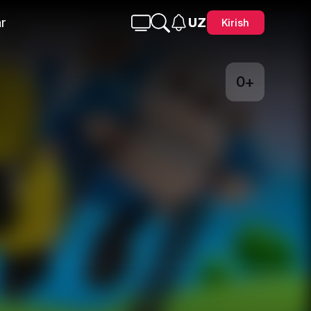
r
UZ
Kirish
0+
Telegram
Facebook