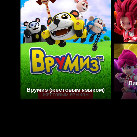
6.2
5.6
Ли
Врумиз (жестовым языком)