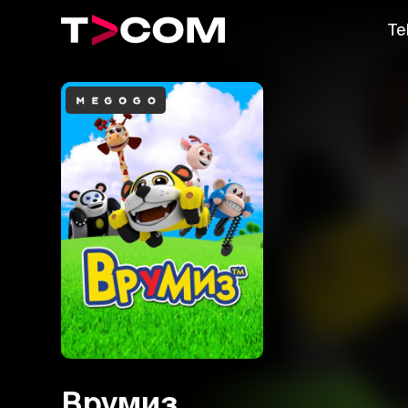
Te
Врумиз