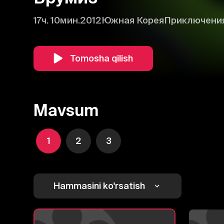
17ч. 10мин.
2012
Южная Корея
Приключени
Tomosha qilish
Mavsum
1
2
3
Hammasini ko'rsatish