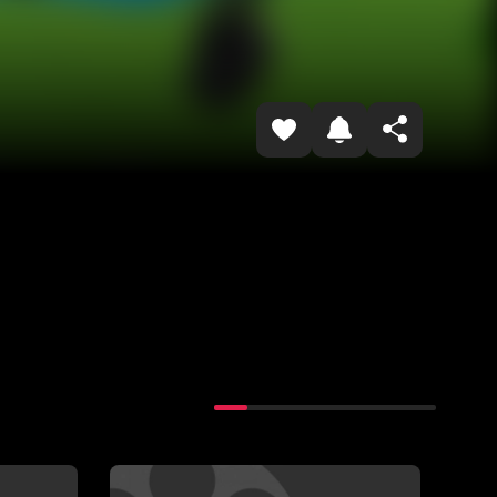
Havolani nusxalash