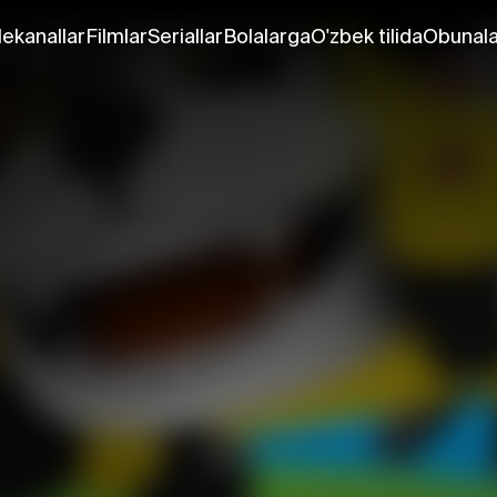
lekanallar
Filmlar
Seriallar
Bolalarga
O'zbek tilida
Obunala