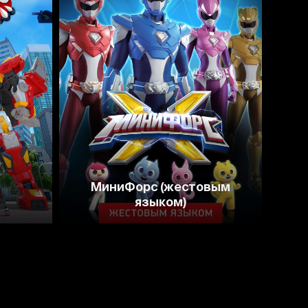
7.9
3.7
МиниФорс (жестовым
языком)