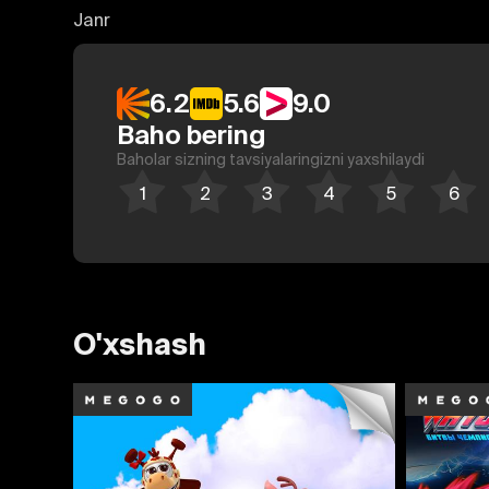
Janr
6.2
5.6
9.0
Baho bering
Baholar sizning tavsiyalaringizni yaxshilaydi
O'xshash