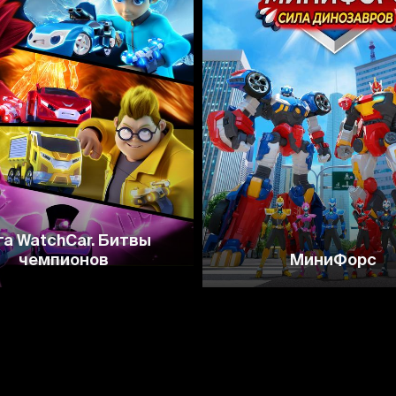
8.4
7.4
7.9
3.7
га WatchCar. Битвы
чемпионов
МиниФорс