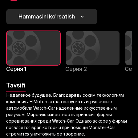
1
2
3
Bekor qilish
Tizimga kirish
Hammasini ko'rsatish
Yuborish
Серия 1
Серия 2
Сери
Tavsifi
Недалекое будущее. Благодаря высоким технологиям
компания JH Motors стала выпускать игрушечные
автомобили Watch-Car наделенные искусственным
разумом. Мировую известность приносит фирмы
соревнования среди Watch-Car. Однако вскоре у фирмы
появляется враг, который при помощи Monster-Car
стремится уничтожить ее творение.