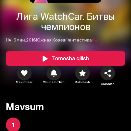
Лига WatchCar. Битвы
чемпионов
11ч. 6мин.
2016
Южная Корея
Фантастика
6+
Tomosha qilish
Sevimlilar
Obuna boʻlish
Baholash
Ulashish
Mavsum
1