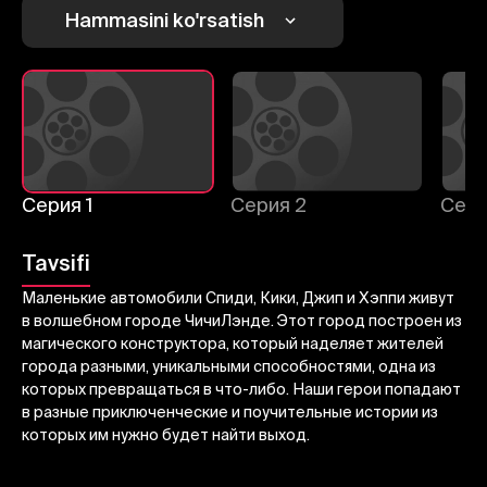
1
2
3
Hammasini ko'rsatish
Bekor qilish
Tizimga kirish
Yuborish
Серия 1
Серия 2
Сери
Tavsifi
Маленькие автомобили Спиди, Кики, Джип и Хэппи живут
в волшебном городе ЧичиЛэнде. Этот город построен из
магического конструктора, который наделяет жителей
города разными, уникальными способностями, одна из
которых превращаться в что-либо. Наши герои попадают
в разные приключенческие и поучительные истории из
которых им нужно будет найти выход.