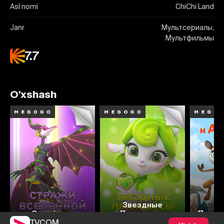
Asl nomi
ChiChi Land
Janr
Мультсериалы,
Мультфильмы
7.7
O'xshash
8.0
Звездные
Cosmicrew
Принцессы
Панда
TVCOM