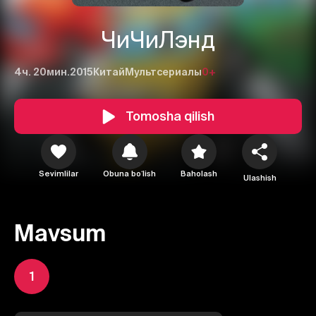
ЧиЧиЛэнд
4ч. 20мин.
2015
Китай
Мультсериалы
0+
Tomosha qilish
Sevimlilar
Obuna boʻlish
Baholash
Ulashish
Mavsum
1