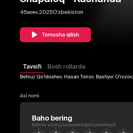
45мин.
2025
O'zbekiston
Tomosha qilish
Tavsifi
Bosh rollarda
Behruz Qo'ldoshev, Hasan Toirov, Baxtiyor O'rozo
Asl nomi
Baho bering
Baholar sizning tavsiyalaringizni yaxshilaydi