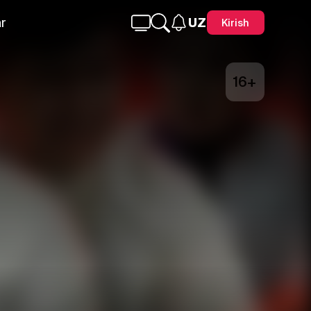
r
UZ
Kirish
16+
Telegram
Facebook