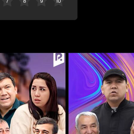
Bekor qilish
Tizimga kirish