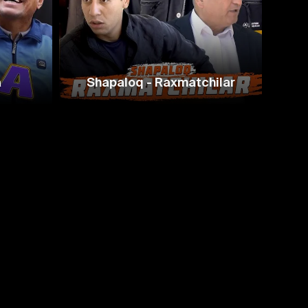
a
Shapaloq - Raxmatchilar