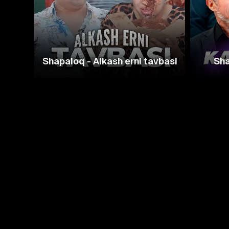
Shapaloq - Alkash erni tavbasi
Sha