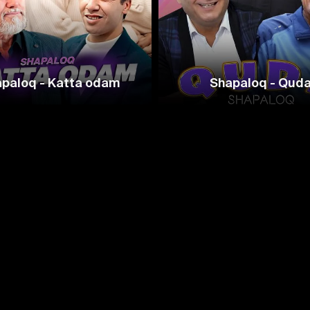
paloq - Katta odam
Shapaloq - Qud