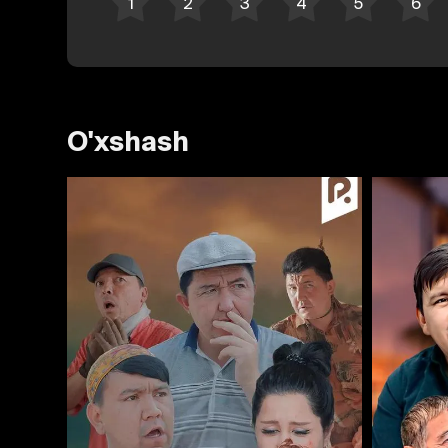
O'xshash