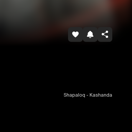
Havolani nusxalash
Shapaloq - Kashanda