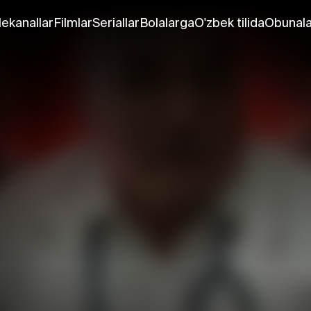
lekanallar
Filmlar
Seriallar
Bolalarga
O'zbek tilida
Obunala